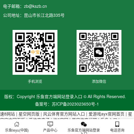
电子邮箱：zb@kszb.cn
公司地址：昆山市长江北路335号
手机浏览
添加微信
版权：Copyright 乐鱼官方端网站登录入口 © All Rights Reserved.
备案号：
苏ICP备2023023650号-1
速8网站
|
星空网页版
|
风云体育官方网站入口
|
爱游戏ayx官网首页
|
星
空官方网页版
|
爱体育电子
|
快3官网
|
星空体育代理
|
乐鱼入口
|
乐鱼leyu(中国)
产品中心
乐鱼官方端网站登录
电话咨询
入口