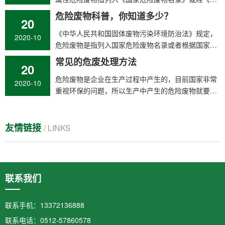
险废物鉴别标…
危险废物科普，你知道多少？
20
​《中华人民共和国固体废物污染环境防治法》规定，
2020-10
危险废物是指列入国家危险废物名录或者根据国家规
定的危险废物鉴别标准和鉴别方法…
常见的危废处理方法
20
​危险废物是企业在生产过程中产生的，目前国家非常
2020-10
重视环保的问题，所以生产中产生的危险废物就要合
理处理，把危险降低，方法如下：…
友情链接
/ LINKS
联系我们
联系手机：13372136888
联系电话：0512-57860578