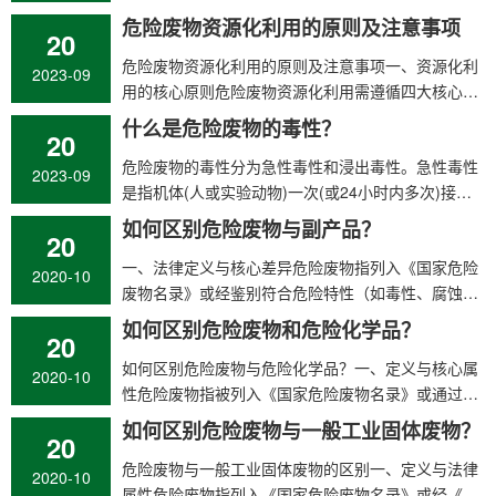
定条件‌危险废物的包…
危险废物资源化利用的原则及注意事项
20
​危险废物资源化利用的原则及注意事项一、资源化利
2023-09
用的核心原则危险废物资源化利用需遵循四大核心原
则，涵盖技术可行性、经济性、空…
什么是危险废物的毒性？
20
​危险废物的毒性分为急性毒性和浸出毒性。急性毒性
2023-09
是指机体(人或实验动物)一次(或24小时内多次)接触
外来化合物之后所引起的中毒甚至…
如何区别危险废物与副产品？
20
​一、法律定义与核心差异‌危险废物‌指列入《国家危险
2020-10
废物名录》或经鉴别符合危险特性（如毒性、腐蚀
性、易燃性、反应性、…
如何区别危险废物和危险化学品？
20
​如何区别危险废物与危险化学品？一、定义与核心属
2020-10
性危险废物‌指被列入《国家危险废物名录》或通过
《危险废物鉴别标准》（gb …
如何区别危险废物与一般工业固体废物？
20
​危险废物与一般工业固体废物的区别一、‌定义与法律
2020-10
属性‌危险废物‌指列入《国家危险废物名录》或经《危